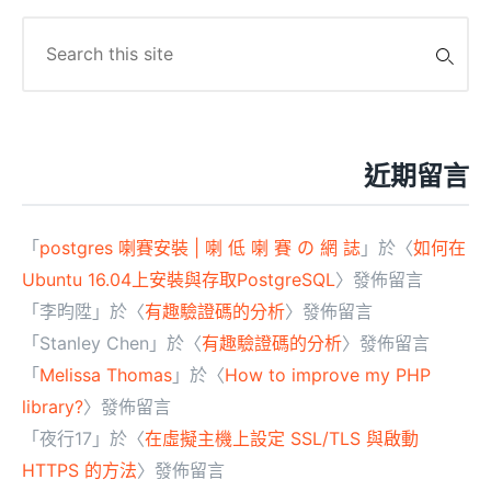
Search
for:
近期留言
「
postgres 喇賽安裝 | 喇 低 喇 賽 の 網 誌
」於〈
如何在
Ubuntu 16.04上安裝與存取PostgreSQL
〉發佈留言
「
李昀陞
」於〈
有趣驗證碼的分析
〉發佈留言
「
Stanley Chen
」於〈
有趣驗證碼的分析
〉發佈留言
「
Melissa Thomas
」於〈
How to improve my PHP
library?
〉發佈留言
「
夜行17
」於〈
在虛擬主機上設定 SSL/TLS 與啟動
HTTPS 的方法
〉發佈留言