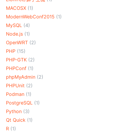
MACOSX
(1)
ModernWebConf2015
(1)
MySQL
(4)
Node.js
(1)
OpenWRT
(2)
PHP
(15)
PHP-GTK
(2)
PHPConf
(1)
phpMyAdmin
(2)
PHPUnit
(2)
Podman
(1)
PostgreSQL
(1)
Python
(3)
Qt Quick
(1)
R
(1)