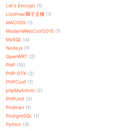
Let's Encrypt
(1)
Lionfree/獅子主機
(1)
MACOSX
(1)
ModernWebConf2015
(1)
MySQL
(4)
Node.js
(1)
OpenWRT
(2)
PHP
(15)
PHP-GTK
(2)
PHPConf
(1)
phpMyAdmin
(2)
PHPUnit
(2)
Podman
(1)
PostgreSQL
(1)
Python
(3)