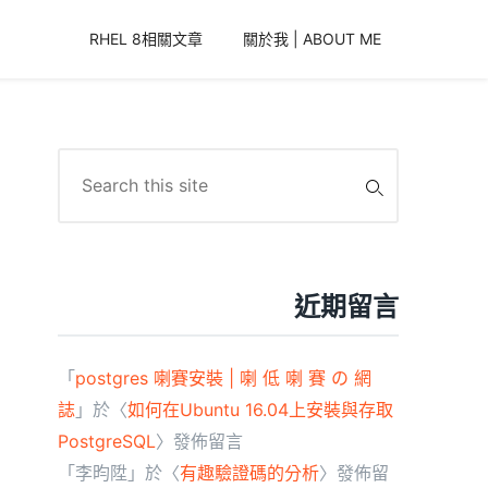
RHEL 8相關文章
關於我 | ABOUT ME
Search
for:
近期留言
「
postgres 喇賽安裝 | 喇 低 喇 賽 の 網
誌
」於〈
如何在Ubuntu 16.04上安裝與存取
PostgreSQL
〉發佈留言
「
李昀陞
」於〈
有趣驗證碼的分析
〉發佈留