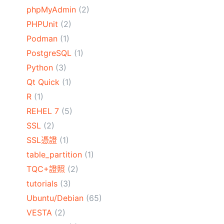
phpMyAdmin
(2)
PHPUnit
(2)
Podman
(1)
PostgreSQL
(1)
Python
(3)
Qt Quick
(1)
R
(1)
REHEL 7
(5)
SSL
(2)
SSL憑證
(1)
table_partition
(1)
TQC+證照
(2)
tutorials
(3)
Ubuntu/Debian
(65)
VESTA
(2)