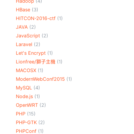
Hadoop
(4)
HBase
(3)
HITCON-2016-ctf
(1)
JAVA
(2)
JavaScript
(2)
Laravel
(2)
Let's Encrypt
(1)
Lionfree/獅子主機
(1)
MACOSX
(1)
ModernWebConf2015
(1)
MySQL
(4)
Node.js
(1)
OpenWRT
(2)
PHP
(15)
PHP-GTK
(2)
PHPConf
(1)