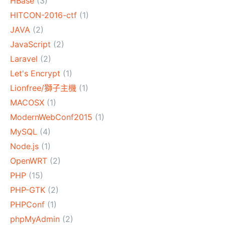
HBase
(3)
HITCON-2016-ctf
(1)
JAVA
(2)
JavaScript
(2)
Laravel
(2)
Let's Encrypt
(1)
Lionfree/獅子主機
(1)
MACOSX
(1)
ModernWebConf2015
(1)
MySQL
(4)
Node.js
(1)
OpenWRT
(2)
PHP
(15)
PHP-GTK
(2)
PHPConf
(1)
phpMyAdmin
(2)