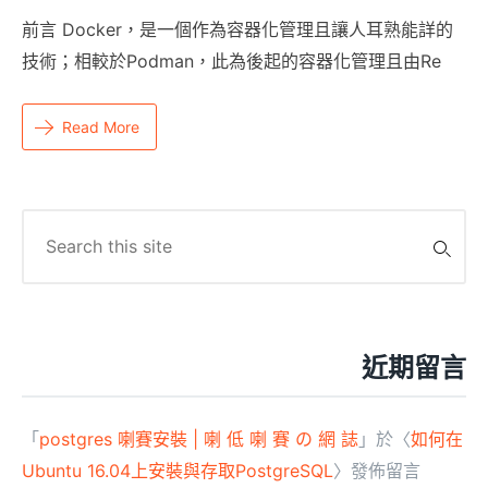
前言 Docker，是一個作為容器化管理且讓人耳熟能詳的
技術；相較於Podman，此為後起的容器化管理且由Re
Read More
Search
for:
近期留言
「
postgres 喇賽安裝 | 喇 低 喇 賽 の 網 誌
」於〈
如何在
Ubuntu 16.04上安裝與存取PostgreSQL
〉發佈留言