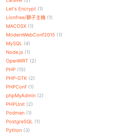
Laravel
(2)
Let's Encrypt
(1)
Lionfree/獅子主機
(1)
MACOSX
(1)
ModernWebConf2015
(1)
MySQL
(4)
Node.js
(1)
OpenWRT
(2)
PHP
(15)
PHP-GTK
(2)
PHPConf
(1)
phpMyAdmin
(2)
PHPUnit
(2)
Podman
(1)
PostgreSQL
(1)
Python
(3)