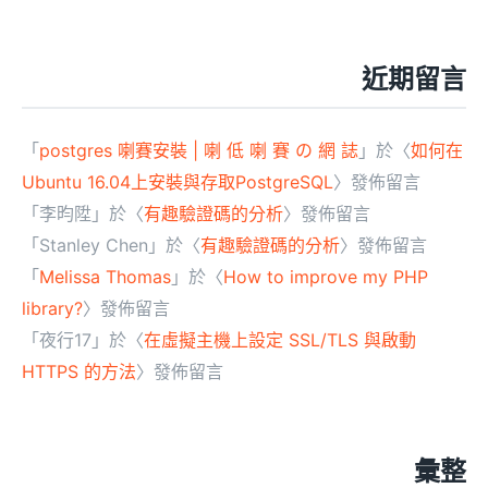
近期留言
「
postgres 喇賽安裝 | 喇 低 喇 賽 の 網 誌
」於〈
如何在
Ubuntu 16.04上安裝與存取PostgreSQL
〉發佈留言
「
李昀陞
」於〈
有趣驗證碼的分析
〉發佈留言
「
Stanley Chen
」於〈
有趣驗證碼的分析
〉發佈留言
「
Melissa Thomas
」於〈
How to improve my PHP
library?
〉發佈留言
「
夜行17
」於〈
在虛擬主機上設定 SSL/TLS 與啟動
HTTPS 的方法
〉發佈留言
彙整