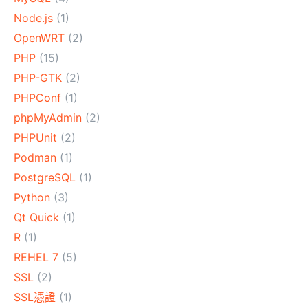
Node.js
(1)
OpenWRT
(2)
PHP
(15)
PHP-GTK
(2)
PHPConf
(1)
phpMyAdmin
(2)
PHPUnit
(2)
Podman
(1)
PostgreSQL
(1)
Python
(3)
Qt Quick
(1)
R
(1)
REHEL 7
(5)
SSL
(2)
SSL憑證
(1)