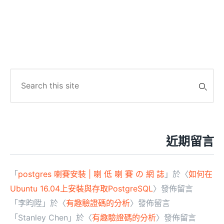
Search
for:
近期留言
「
postgres 喇賽安裝 | 喇 低 喇 賽 の 網 誌
」於〈
如何在
Ubuntu 16.04上安裝與存取PostgreSQL
〉發佈留言
「
李昀陞
」於〈
有趣驗證碼的分析
〉發佈留言
「
Stanley Chen
」於〈
有趣驗證碼的分析
〉發佈留言