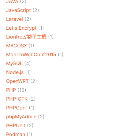
JAVA
(2)
JavaScript
(2)
Laravel
(2)
Let's Encrypt
(1)
Lionfree/獅子主機
(1)
MACOSX
(1)
ModernWebConf2015
(1)
MySQL
(4)
Node.js
(1)
OpenWRT
(2)
PHP
(15)
PHP-GTK
(2)
PHPConf
(1)
phpMyAdmin
(2)
PHPUnit
(2)
Podman
(1)