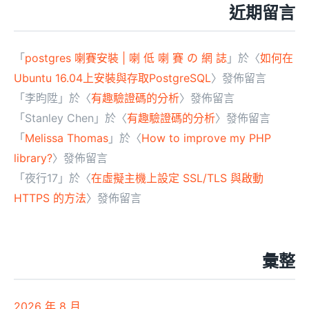
近期留言
「
postgres 喇賽安裝 | 喇 低 喇 賽 の 網 誌
」於〈
如何在
Ubuntu 16.04上安裝與存取PostgreSQL
〉發佈留言
「
李昀陞
」於〈
有趣驗證碼的分析
〉發佈留言
「
Stanley Chen
」於〈
有趣驗證碼的分析
〉發佈留言
「
Melissa Thomas
」於〈
How to improve my PHP
library?
〉發佈留言
「
夜行17
」於〈
在虛擬主機上設定 SSL/TLS 與啟動
HTTPS 的方法
〉發佈留言
彙整
2026 年 8 月