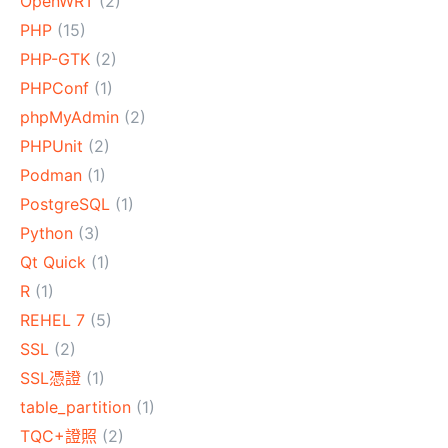
OpenWRT
(2)
PHP
(15)
PHP-GTK
(2)
PHPConf
(1)
phpMyAdmin
(2)
PHPUnit
(2)
Podman
(1)
PostgreSQL
(1)
Python
(3)
Qt Quick
(1)
R
(1)
REHEL 7
(5)
SSL
(2)
SSL憑證
(1)
table_partition
(1)
TQC+證照
(2)