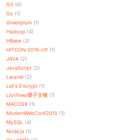
Git
(6)
Go
(1)
Greenplum
(1)
Hadoop
(4)
HBase
(3)
HITCON-2016-ctf
(1)
JAVA
(2)
JavaScript
(2)
Laravel
(2)
Let's Encrypt
(1)
Lionfree/獅子主機
(1)
MACOSX
(1)
ModernWebConf2015
(1)
MySQL
(4)
Node.js
(1)