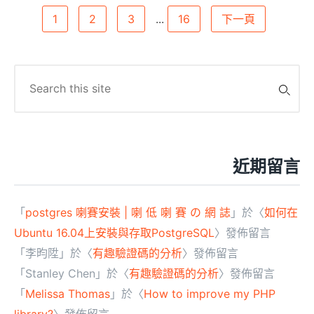
文
1
2
3
...
16
下一頁
章
分
Search
頁
for:
近期留言
「
postgres 喇賽安裝 | 喇 低 喇 賽 の 網 誌
」於〈
如何在
Ubuntu 16.04上安裝與存取PostgreSQL
〉發佈留言
「
李昀陞
」於〈
有趣驗證碼的分析
〉發佈留言
「
Stanley Chen
」於〈
有趣驗證碼的分析
〉發佈留言
「
Melissa Thomas
」於〈
How to improve my PHP