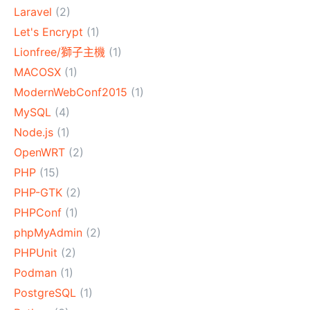
Laravel
(2)
Let's Encrypt
(1)
Lionfree/獅子主機
(1)
MACOSX
(1)
ModernWebConf2015
(1)
MySQL
(4)
Node.js
(1)
OpenWRT
(2)
PHP
(15)
PHP-GTK
(2)
PHPConf
(1)
phpMyAdmin
(2)
PHPUnit
(2)
Podman
(1)
PostgreSQL
(1)