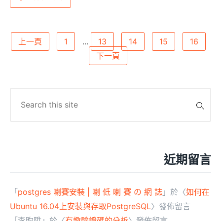
文
上一頁
1
...
13
14
15
16
下一頁
章
分
頁
Search
for:
近期留言
「
postgres 喇賽安裝 | 喇 低 喇 賽 の 網 誌
」於〈
如何在
Ubuntu 16.04上安裝與存取PostgreSQL
〉發佈留言
「
李昀陞
」於〈
有趣驗證碼的分析
〉發佈留言