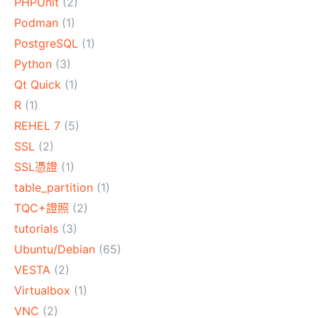
PHPUnit
(2)
Podman
(1)
PostgreSQL
(1)
Python
(3)
Qt Quick
(1)
R
(1)
REHEL 7
(5)
SSL
(2)
SSL憑證
(1)
table_partition
(1)
TQC+證照
(2)
tutorials
(3)
Ubuntu/Debian
(65)
VESTA
(2)
Virtualbox
(1)
VNC
(2)