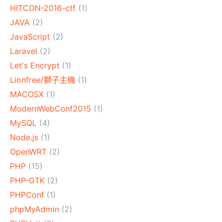
HITCON-2016-ctf
(1)
JAVA
(2)
JavaScript
(2)
Laravel
(2)
Let's Encrypt
(1)
Lionfree/獅子主機
(1)
MACOSX
(1)
ModernWebConf2015
(1)
MySQL
(4)
Node.js
(1)
OpenWRT
(2)
PHP
(15)
PHP-GTK
(2)
PHPConf
(1)
phpMyAdmin
(2)