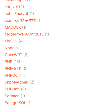
Laravel
(2)
Let's Encrypt
(1)
Lionfree/獅子主機
(1)
MACOSX
(1)
ModernWebConf2015
(1)
MySQL
(4)
Node.js
(1)
OpenWRT
(2)
PHP
(15)
PHP-GTK
(2)
PHPConf
(1)
phpMyAdmin
(2)
PHPUnit
(2)
Podman
(1)
PostgreSQL
(1)