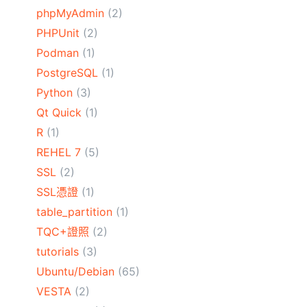
phpMyAdmin
(2)
PHPUnit
(2)
Podman
(1)
PostgreSQL
(1)
Python
(3)
Qt Quick
(1)
R
(1)
REHEL 7
(5)
SSL
(2)
SSL憑證
(1)
table_partition
(1)
TQC+證照
(2)
tutorials
(3)
Ubuntu/Debian
(65)
VESTA
(2)