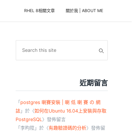
RHEL 8相關文章
關於我 | ABOUT ME
Search
for:
近期留言
「
postgres 喇賽安裝 | 喇 低 喇 賽 の 網
誌
」於〈
如何在Ubuntu 16.04上安裝與存取
PostgreSQL
〉發佈留言
「
李昀陞
」於〈
有趣驗證碼的分析
〉發佈留