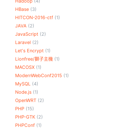
Hadoop
(4)
HBase
(3)
HITCON-2016-ctf
(1)
JAVA
(2)
JavaScript
(2)
Laravel
(2)
Let's Encrypt
(1)
Lionfree/獅子主機
(1)
MACOSX
(1)
ModernWebConf2015
(1)
MySQL
(4)
Node.js
(1)
OpenWRT
(2)
PHP
(15)
PHP-GTK
(2)
PHPConf
(1)