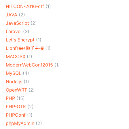
HITCON-2016-ctf
(1)
JAVA
(2)
JavaScript
(2)
Laravel
(2)
Let's Encrypt
(1)
Lionfree/獅子主機
(1)
MACOSX
(1)
ModernWebConf2015
(1)
MySQL
(4)
Node.js
(1)
OpenWRT
(2)
PHP
(15)
PHP-GTK
(2)
PHPConf
(1)
phpMyAdmin
(2)