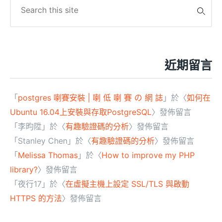
for:
近期留言
「
postgres 喇賽安裝 | 喇 低 喇 賽 の 網 誌
」於〈
如何在
Ubuntu 16.04上安裝與存取PostgreSQL
〉發佈留言
「
李昀陞
」於〈
有趣驗證碼的分析
〉發佈留言
「
Stanley Chen
」於〈
有趣驗證碼的分析
〉發佈留言
「
Melissa Thomas
」於〈
How to improve my PHP
library?
〉發佈留言
「
夜行17
」於〈
在虛擬主機上設定 SSL/TLS 與啟動
HTTPS 的方法
〉發佈留言