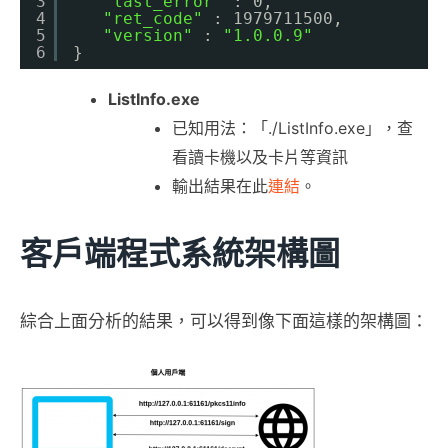
3
"last_error"
: 0,
4
"ret_code"
: 1979711500,
5
"version"
: 
"1.0.0.9"
6
}
ListInfo.exe
已知用法：「./ListInfo.exe」，查
看讀卡機以及卡片等資訊
輸出結果在此
連結
。
客戶端程式系統架構圖
綜合上面分析的結果，可以得到像下面這樣的架構圖：