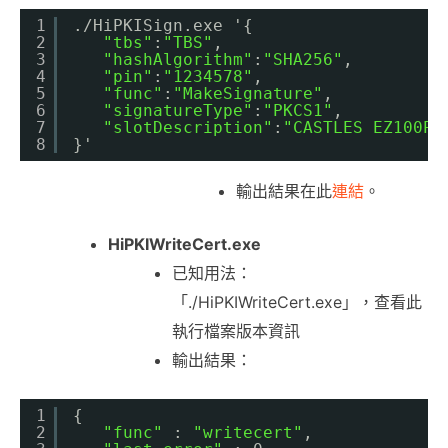
1
.
/HiPKISign
.exe '{
2
"tbs"
:
"TBS"
,
3
"hashAlgorithm"
:
"SHA256"
,
4
"pin"
:
"1234578"
,
5
"func"
:
"MakeSignature"
,
6
"signatureType"
:
"PKCS1"
,
7
"slotDescription"
:
"CASTLES EZ100PU
8
}'
輸出結果在此
連結
。
HiPKIWriteCert.exe
已知用法：
「./HiPKIWriteCert.exe」，查看此
執行檔案版本資訊
輸出結果：
1
{
2
"func"
: 
"writecert"
,