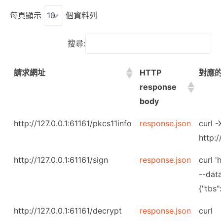
每頁顯示
個資料列
搜尋:
請求網址
HTTP
對應的
response
body
http://127.0.0.1:61161/pkcs11info
response.json
curl 
http:/
http://127.0.0.1:61161/sign
response.json
curl '
--dat
{"tbs"
http://127.0.0.1:61161/decrypt
response.json
curl