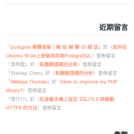
近期留言
「
postgres 喇賽安裝 | 喇 低 喇 賽 の 網 誌
」於〈
如何在
Ubuntu 16.04上安裝與存取PostgreSQL
〉發佈留言
「
李昀陞
」於〈
有趣驗證碼的分析
〉發佈留言
「
Stanley Chen
」於〈
有趣驗證碼的分析
〉發佈留言
「
Melissa Thomas
」於〈
How to improve my PHP
library?
〉發佈留言
「
夜行17
」於〈
在虛擬主機上設定 SSL/TLS 與啟動
HTTPS 的方法
〉發佈留言