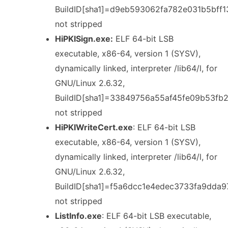
BuildID[sha1]=d9eb593062fa782e031b5bff
not stripped
HiPKISign.exe:
ELF 64-bit LSB
executable, x86-64, version 1 (SYSV),
dynamically linked, interpreter /lib64/l, for
GNU/Linux 2.6.32,
BuildID[sha1]=33849756a55af45fe09b53fb
not stripped
HiPKIWriteCert.exe
: ELF 64-bit LSB
executable, x86-64, version 1 (SYSV),
dynamically linked, interpreter /lib64/l, for
GNU/Linux 2.6.32,
BuildID[sha1]=f5a6dcc1e4edec3733fa9dda9
not stripped
ListInfo.exe
: ELF 64-bit LSB executable,