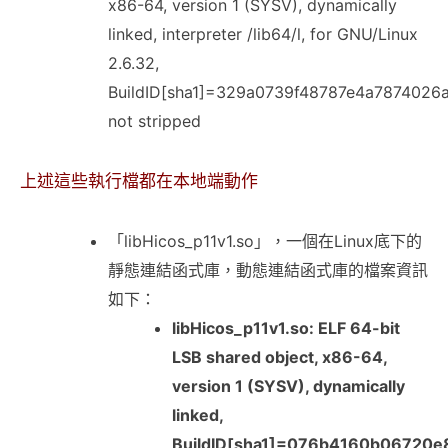
x86-64, version 1 (SYSV), dynamically
linked, interpreter /lib64/l, for GNU/Linux
2.6.32,
BuildID[sha1]=329a0739f48787e4a7874026
not stripped
上述這些執行檔都在本地端動作
「libHicos_p11v1.so」，一個在Linux底下的
靜態連結函式庫，動態連結函式庫的檔案資訊
如下：
libHicos_p11v1.so: ELF 64-bit
LSB shared object, x86-64,
version 1 (SYSV), dynamically
linked,
BuildID[sha1]=076b4160b06720