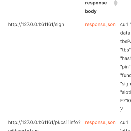
response
body
http://127.0.0.1:61161/sign
response.json
curl 
data
tbsP
"tbs"
"has
"pin"
"fun
"sig
"slo
EZ10
}'
http://127.0.0.1:61161/pkcs11info?
response.json
curl
withcert=true
'http