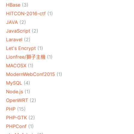
HBase
(3)
HITCON-2016-ctf
(1)
JAVA
(2)
JavaScript
(2)
Laravel
(2)
Let's Encrypt
(1)
Lionfree/獅子主機
(1)
MACOSX
(1)
ModernWebConf2015
(1)
MySQL
(4)
Node.js
(1)
OpenWRT
(2)
PHP
(15)
PHP-GTK
(2)
PHPConf
(1)