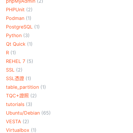
phpMyAdmin
(2)
PHPUnit
(2)
Podman
(1)
PostgreSQL
(1)
Python
(3)
Qt Quick
(1)
R
(1)
REHEL 7
(5)
SSL
(2)
SSL憑證
(1)
table_partition
(1)
TQC+證照
(2)
tutorials
(3)
Ubuntu/Debian
(65)
VESTA
(2)
Virtualbox
(1)