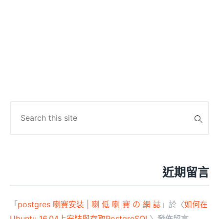
Search
for:
近期留言
「
postgres 喇賽安裝 | 喇 低 喇 賽 の 網 誌
」於〈
如何在
Ubuntu 16.04上安裝與存取PostgreSQL
〉發佈留言