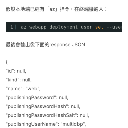
假設本地端已經有「az」指令，在終端機輸入：
1
az webapp deployment user 
set
--user-
最後會輸出像下面的response JSON
{
"id": null,
"kind": null,
"name": "web",
"publishingPassword": null,
"publishingPasswordHash": null,
"publishingPasswordHashSalt": null,
"publishingUserName": "multidbp",