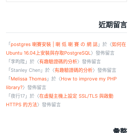
近期留言
「
postgres 喇賽安裝 | 喇 低 喇 賽 の 網 誌
」於〈
如何在
Ubuntu 16.04上安裝與存取PostgreSQL
〉發佈留言
「
李昀陞
」於〈
有趣驗證碼的分析
〉發佈留言
「
Stanley Chen
」於〈
有趣驗證碼的分析
〉發佈留言
「
Melissa Thomas
」於〈
How to improve my PHP
library?
〉發佈留言
「
夜行17
」於〈
在虛擬主機上設定 SSL/TLS 與啟動
HTTPS 的方法
〉發佈留言
彙整