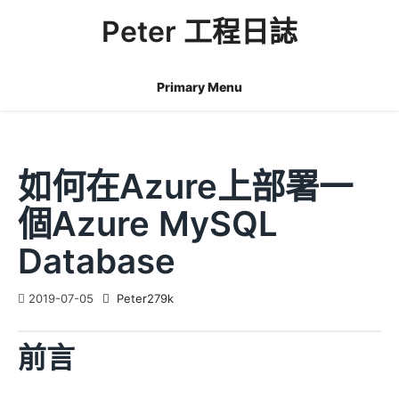
Skip
Peter 工程日誌
to
content
Primary Menu
如何在Azure上部署一
個Azure MySQL
Database
2019-07-05
Peter279k
前言