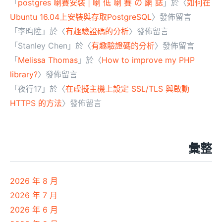
「
postgres 喇賽安裝 | 喇 低 喇 賽 の 網 誌
」於〈
如何在
Ubuntu 16.04上安裝與存取PostgreSQL
〉發佈留言
「
李昀陞
」於〈
有趣驗證碼的分析
〉發佈留言
「
Stanley Chen
」於〈
有趣驗證碼的分析
〉發佈留言
「
Melissa Thomas
」於〈
How to improve my PHP
library?
〉發佈留言
「
夜行17
」於〈
在虛擬主機上設定 SSL/TLS 與啟動
HTTPS 的方法
〉發佈留言
彙整
2026 年 8 月
2026 年 7 月
2026 年 6 月