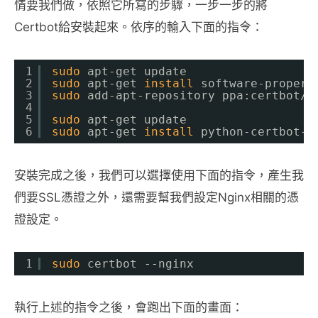
情要我們做，依照它所寫的步驟，一步一步的將
Certbot給安裝起來。依序的輸入下面的指令：
1
sudo
apt-get update
2
sudo
apt-get 
install
software-propert
3
sudo
add-apt-repository ppa:certbot
/c
4
5
sudo
apt-get update
6
sudo
apt-get 
install
python-certbot-n
安裝完成之後，我們可以選擇使用下面的指令，產生我
們要SSL憑證之外，還需要幫我們設定Nginx相關的憑
證設定。
1
sudo
certbot --nginx
執行上述的指令之後，會跑出下面的畫面：