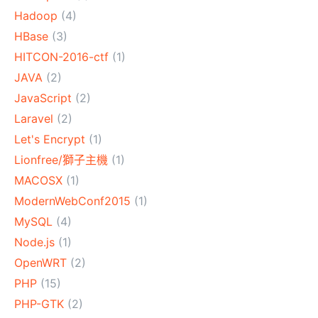
Hadoop
(4)
HBase
(3)
HITCON-2016-ctf
(1)
JAVA
(2)
JavaScript
(2)
Laravel
(2)
Let's Encrypt
(1)
Lionfree/獅子主機
(1)
MACOSX
(1)
ModernWebConf2015
(1)
MySQL
(4)
Node.js
(1)
OpenWRT
(2)
PHP
(15)
PHP-GTK
(2)