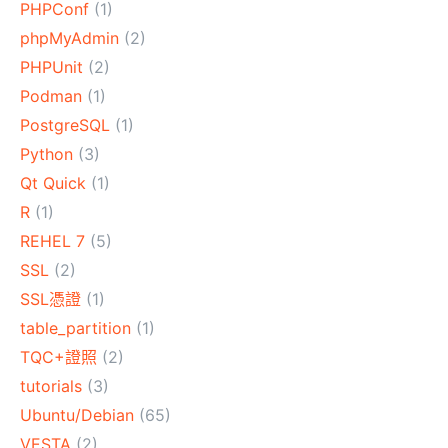
PHPConf
(1)
phpMyAdmin
(2)
PHPUnit
(2)
Podman
(1)
PostgreSQL
(1)
Python
(3)
Qt Quick
(1)
R
(1)
REHEL 7
(5)
SSL
(2)
SSL憑證
(1)
table_partition
(1)
TQC+證照
(2)
tutorials
(3)
Ubuntu/Debian
(65)
VESTA
(2)