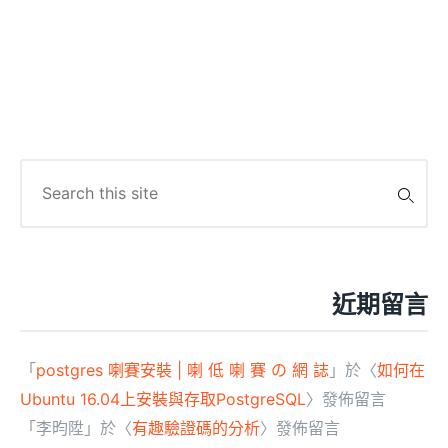
Search
for:
近期留言
「
postgres 喇賽安裝 | 喇 低 喇 賽 の 網 誌
」於〈
如何在
Ubuntu 16.04上安裝與存取PostgreSQL
〉發佈留言
「
李昀陞
」於〈
有趣驗證碼的分析
〉發佈留言