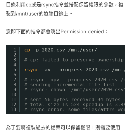
目錄利用cp或是rsync指令並搭配保留權限的參數，複
製到/mnt/user的遠端目錄上。
意即下面的指令都會跳出Permission denied：
1
cp
-p 2020.csv 
/mnt/user/
2
3
# cp: failed to preserve ownership f
4
5
rsync
-av --progress 2020.csv 
/mnt/u
6
7
# rsync -apv --progress 2020.csv /mn
8
# sending incremental file list
9
# rsync: chown "/mnt/user/2020.csv" 
10
11
# sent 56 bytes received 94 bytes 30
12
# total size is 524 speedup is 3.49
13
# rsync error: some files/attrs were
為了要將複製過去的檔案可以保留權限，則需要使用