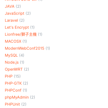
JAVA
(2)
JavaScript
(2)
Laravel
(2)
Let's Encrypt
(1)
Lionfree/獅子主機
(1)
MACOSX
(1)
ModernWebConf2015
(1)
MySQL
(4)
Node.js
(1)
OpenWRT
(2)
PHP
(15)
PHP-GTK
(2)
PHPConf
(1)
phpMyAdmin
(2)
PHPUnit
(2)