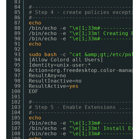
83
84
#----------------------------------
85
# Step 4 - create policies exceptio
86
#----------------------------------
87
echo
88
/bin/echo
-e 
"\e[1;33m#------------
89
/bin/echo
-e 
"\e[1;33m! Creating Po
90
/bin/echo
-e 
"\e[1;33m#------------
91
echo
92
93
sudo
bash
-c 
"cat &amp;gt;/etc/polk
94
[Allow Colord all Users]
95
Identity=unix-user:*
96
Action=org.freedesktop.color-manage
97
ResultAny=no
98
ResultInactive=no
99
ResultActive=
yes
100
EOF
101
102
#----------------------------------
103
# Step 5 - Enable Extensions ....
104
#----------------------------------
105
echo
106
/bin/echo
-e 
"\e[1;33m#------------
107
/bin/echo
-e 
"\e[1;33m! Install Ext
108
/bin/echo
-e 
"\e[1;33m#------------
109
echo