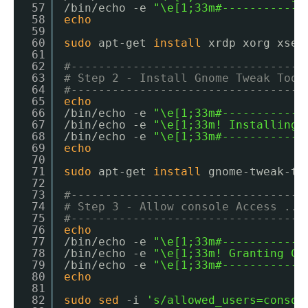
57
/bin/echo
-e 
"\e[1;33m#------------
58
echo
59
60
sudo
apt-get 
install
xrdp xorg xser
61
62
#----------------------------------
63
# Step 2 - Install Gnome Tweak Tool
64
#----------------------------------
65
echo
66
/bin/echo
-e 
"\e[1;33m#------------
67
/bin/echo
-e 
"\e[1;33m! Installing 
68
/bin/echo
-e 
"\e[1;33m#------------
69
echo
70
71
sudo
apt-get 
install
gnome-tweak-to
72
73
#----------------------------------
74
# Step 3 - Allow console Access ...
75
#----------------------------------
76
echo
77
/bin/echo
-e 
"\e[1;33m#------------
78
/bin/echo
-e 
"\e[1;33m! Granting Co
79
/bin/echo
-e 
"\e[1;33m#------------
80
echo
81
82
sudo
sed
-i 
's/allowed_users=consol