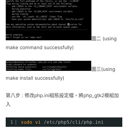
圖二 (using
make command successfully)
圖三(using
make install successfully)
第八步 : 修改php.ini組態設定檔，將php_gtk2模組加
入
1
sudo
vi
/etc/php5/cli/php
.ini