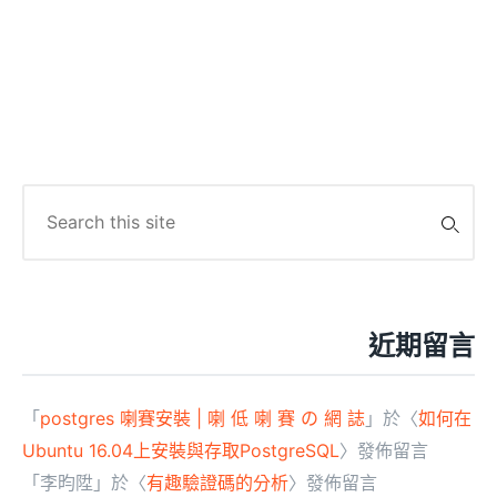
Search
for:
近期留言
「
postgres 喇賽安裝 | 喇 低 喇 賽 の 網 誌
」於〈
如何在
Ubuntu 16.04上安裝與存取PostgreSQL
〉發佈留言
「
李昀陞
」於〈
有趣驗證碼的分析
〉發佈留言