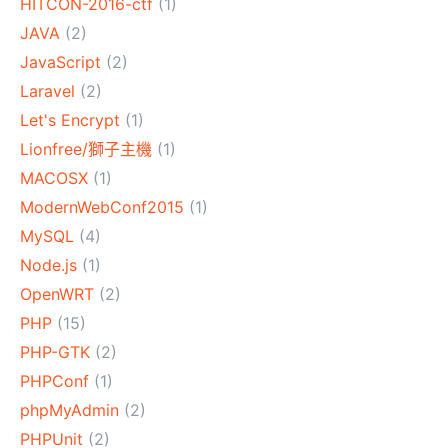
HITCON-2016-ctf
(1)
JAVA
(2)
JavaScript
(2)
Laravel
(2)
Let's Encrypt
(1)
Lionfree/獅子主機
(1)
MACOSX
(1)
ModernWebConf2015
(1)
MySQL
(4)
Node.js
(1)
OpenWRT
(2)
PHP
(15)
PHP-GTK
(2)
PHPConf
(1)
phpMyAdmin
(2)
PHPUnit
(2)