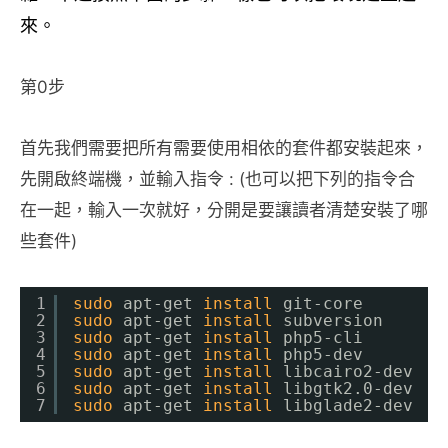
來。
第0步
首先我們需要把所有需要使用相依的套件都安裝起來，
先開啟終端機，並輸入指令 : (也可以把下列的指令合
在一起，輸入一次就好，分開是要讓讀者清楚安裝了哪
些套件)
1
sudo
apt-get 
install
git-core
2
sudo
apt-get 
install
subversion
3
sudo
apt-get 
install
php5-cli
4
sudo
apt-get 
install
php5-dev
5
sudo
apt-get 
install
libcairo2-dev
6
sudo
apt-get 
install
libgtk2.0-dev
7
sudo
apt-get 
install
libglade2-dev