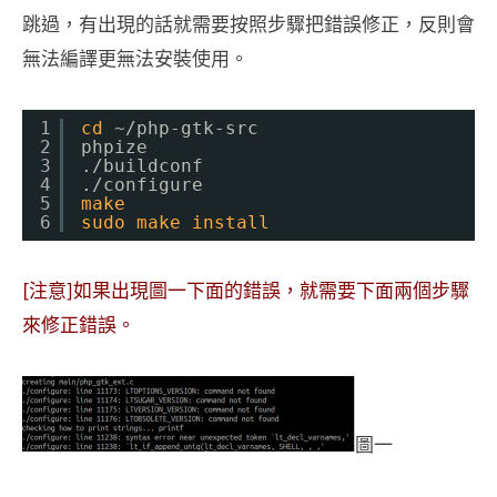
跳過，有出現的話就需要按照步驟把錯誤修正，反則會
無法編譯更無法安裝使用。
1
cd
~
/php-gtk-src
2
phpize
3
.
/buildconf
4
.
/configure
5
make
6
sudo
make
install
[注意]如果出現圖一下面的錯誤，就需要下面兩個步驟
來修正錯誤。
圖一