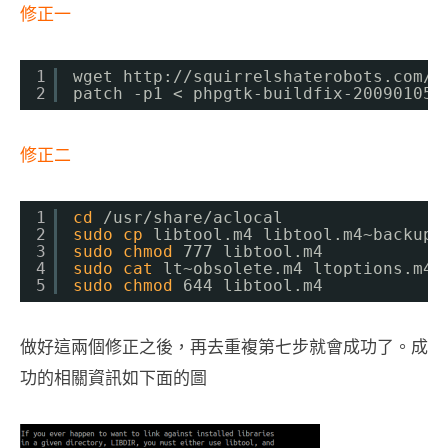
修正一
1
wget http:
//squirrelshaterobots
.com
/f
2
patch -p1 < phpgtk-buildfix-20090105a
修正二
1
cd
/usr/share/aclocal
2
sudo
cp
libtool.m4 libtool.m4~backup
3
sudo
chmod
777 libtool.m4
4
sudo
cat
lt~obsolete.m4 ltoptions.m4 
5
sudo
chmod
644 libtool.m4
做好這兩個修正之後，再去重複第七步就會成功了。成
功的相關資訊如下面的圖