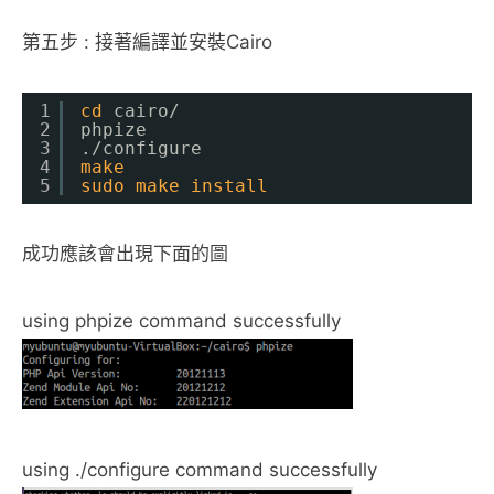
第五步 : 接著編譯並安裝Cairo
1
cd
cairo/
2
phpize
3
.
/configure
4
make
5
sudo
make
install
成功應該會出現下面的圖
using phpize command successfully
using ./configure command successfully