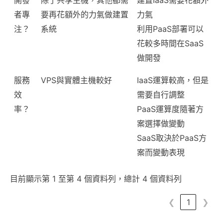
開發
除了共享主機，其他都需
建置IaaS需要花額外
者專
要再花額外的力氣做建置
力氣
注？
系統
利用PaaS部署可以
花較多時間在SaaS
做開發
服務
VPS與實體主機較好
IaaS運算較高，但是
效
需要自行調整
率？
PaaS運算度隨著方
案選擇做變動
SaaS取決於PaaS方
案而變動表現
目前顯示第 1 至第 4 個資料列，總計 4 個資料列
❮
1
❯