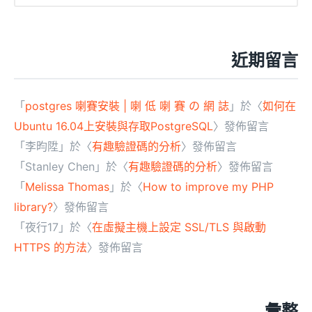
近期留言
「
postgres 喇賽安裝 | 喇 低 喇 賽 の 網 誌
」於〈
如何在
Ubuntu 16.04上安裝與存取PostgreSQL
〉發佈留言
「
李昀陞
」於〈
有趣驗證碼的分析
〉發佈留言
「
Stanley Chen
」於〈
有趣驗證碼的分析
〉發佈留言
「
Melissa Thomas
」於〈
How to improve my PHP
library?
〉發佈留言
「
夜行17
」於〈
在虛擬主機上設定 SSL/TLS 與啟動
HTTPS 的方法
〉發佈留言
彙整