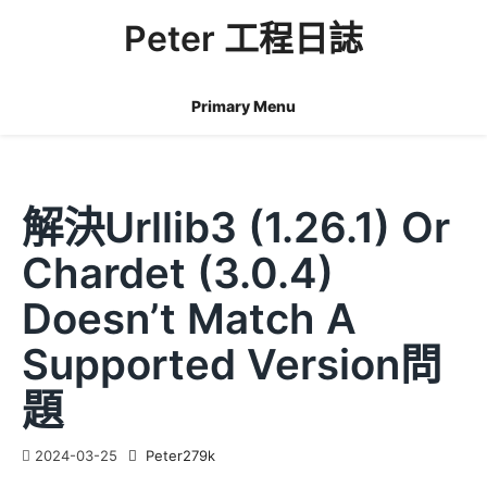
Skip
Peter 工程日誌
to
content
Primary Menu
解決urllib3 (1.26.1) Or
Chardet (3.0.4)
Doesn’t Match A
Supported Version問
題
2024-03-25
Peter279k