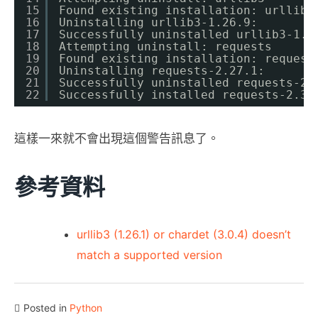
15
Found existing installation: urllib3
16
Uninstalling urllib3-1.26.9:
17
Successfully uninstalled urllib3-1.2
18
Attempting uninstall: requests
19
Found existing installation: request
20
Uninstalling requests-2.27.1:
21
Successfully uninstalled requests-2.
22
Successfully installed requests-2.31
這樣一來就不會出現這個警告訊息了。
參考資料
urllib3 (1.26.1) or chardet (3.0.4) doesn’t
match a supported version
Posted in
Python