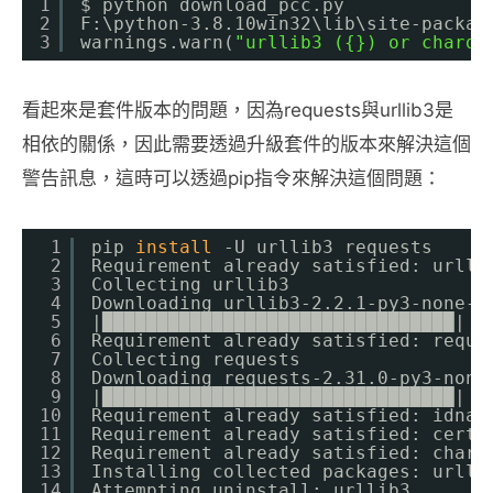
1
$ python download_pcc.py
2
F:\python-3.8.10win32\lib\site-packag
3
warnings.warn(
"urllib3 ({}) or charde
看起來是套件版本的問題，因為requests與urllib3是
相依的關係，因此需要透過升級套件的版本來解決這個
警告訊息，這時可以透過pip指令來解決這個問題：
1
pip 
install
-U urllib3 requests
2
Requirement already satisfied: urlli
3
Collecting urllib3
4
Downloading urllib3-2.2.1-py3-none-a
5
|████████████████████████████████| 1
6
Requirement already satisfied: reque
7
Collecting requests
8
Downloading requests-2.31.0-py3-none
9
|████████████████████████████████| 6
10
Requirement already satisfied: idna<
11
Requirement already satisfied: certi
12
Requirement already satisfied: chars
13
Installing collected packages: urlli
14
Attempting uninstall: urllib3