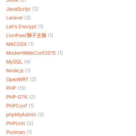
JAVA
(2)
JavaScript
(2)
Laravel
(2)
Let's Encrypt
(1)
Lionfree/獅子主機
(1)
MACOSX
(1)
ModernWebConf2015
(1)
MySQL
(4)
Node.js
(1)
OpenWRT
(2)
PHP
(15)
PHP-GTK
(2)
PHPConf
(1)
phpMyAdmin
(2)
PHPUnit
(2)
Podman
(1)