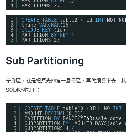
3
PARTITION 
BY
KEY
()
4
PARTITIONS 2;
1
CREATE
TABLE
table2 ( id 
INT
NOT
NULL
2
lname 
VARCHAR
(25),
3
UNIQUE
KEY
(id))
4
PARTITION 
BY
KEY
()
5
PARTITIONS 2;
Sub Partitioning
子分區，就是把原先的第一層分區，再做細分下去。其
SQL範例如下：
1
CREATE
TABLE
table10 (BILL_NO 
INT
, s
2
AMOUNT 
DECIMAL
(8,2))
3
PARTITION 
BY
RANGE(
YEAR
(sale_date) )
4
SUBPARTITION 
BY
HASH(TO_DAYS(sale_da
5
SUBPARTITIONS 4 (