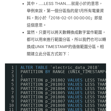
其中，…..LESS THAN…..就是小於的意思，
舉例來說，第一個分區指的是1月所有電量資
料，則小於「2018-02-01 00:00:00」即是
這個意思。
當然，只要可以將天數轉換成數字當作範圍，
都可以用來進行範圍分區，所以我們也可以轉
換成UNIX TIMESTAMP的值做範圍分區。相
關建立此分區方式如下：
1
ALTER
TABLE
`electric_data_2018`
2
PARTITION 
BY
RANGE (UNIX_TIMESTAMP(`
3
(
4
PARTITION p_201802 
VALUES
LESS THAN 
5
PARTITION p_201803 
VALUES
LESS THAN 
6
PARTITION p_201804 
VALUES
LESS THAN 
7
PARTITION p_201805 
VALUES
LESS THAN 
8
PARTITION p_201806 
VALUES
LESS THAN 
9
PARTITION p_201807 
VALUES
LESS THAN 
10
PARTITION p_201808 
VALUES
LESS THAN 
11
PARTITION p_201809 
VALUES
LESS THAN 