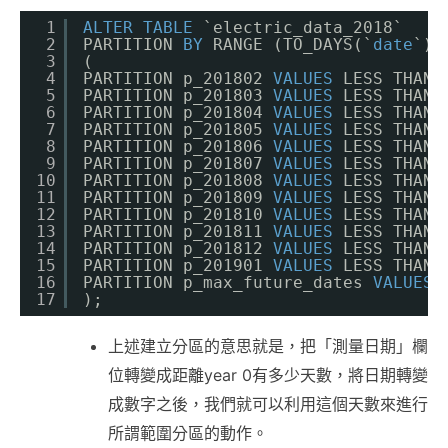
1
ALTER
TABLE
`electric_data_2018`
2
PARTITION 
BY
RANGE (TO_DAYS(`
date
`))
3
(
4
PARTITION p_201802 
VALUES
LESS THAN 
5
PARTITION p_201803 
VALUES
LESS THAN 
6
PARTITION p_201804 
VALUES
LESS THAN 
7
PARTITION p_201805 
VALUES
LESS THAN 
8
PARTITION p_201806 
VALUES
LESS THAN 
9
PARTITION p_201807 
VALUES
LESS THAN 
10
PARTITION p_201808 
VALUES
LESS THAN 
11
PARTITION p_201809 
VALUES
LESS THAN 
12
PARTITION p_201810 
VALUES
LESS THAN 
13
PARTITION p_201811 
VALUES
LESS THAN 
14
PARTITION p_201812 
VALUES
LESS THAN 
15
PARTITION p_201901 
VALUES
LESS THAN 
16
PARTITION p_max_future_dates 
VALUES
17
);
上述建立分區的意思就是，把「測量日期」欄
位轉變成距離year 0有多少天數，將日期轉變
成數字之後，我們就可以利用這個天數來進行
所謂範圍分區的動作。