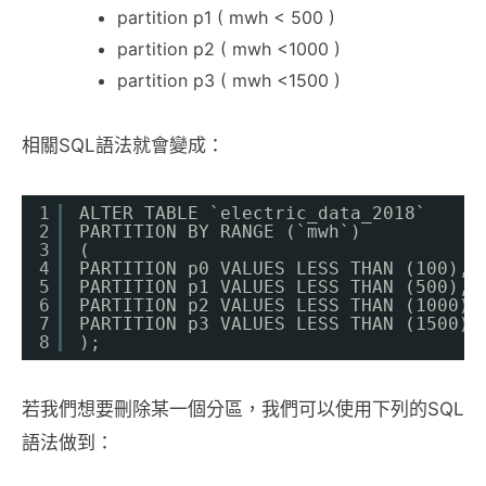
partition p1 ( mwh < 500 )
partition p2 ( mwh <1000 )
partition p3 ( mwh <1500 )
相關SQL語法就會變成：
1
ALTER TABLE `electric_data_2018`
2
PARTITION BY RANGE (`mwh`)
3
(
4
PARTITION p0 VALUES LESS THAN (100),
5
PARTITION p1 VALUES LESS THAN (500),
6
PARTITION p2 VALUES LESS THAN (1000),
7
PARTITION p3 VALUES LESS THAN (1500)
8
);
若我們想要刪除某一個分區，我們可以使用下列的SQL
語法做到：