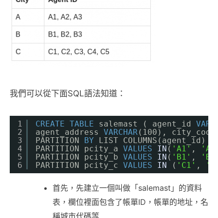
我們可以從下面SQL語法知道：
1
CREATE
TABLE
salemast ( agent_id 
VARC
2
agent_address 
VARCHAR
(100), city_code
3
PARTITION 
BY
LIST COLUMNS(agent_id) (
4
PARTITION pcity_a 
VALUES
IN
(
'A1'
, 
'A2
5
PARTITION pcity_b 
VALUES
IN
(
'B1'
, 
'B2
6
PARTITION pcity_c 
VALUES
IN
(
'C1'
, 
'C
首先，先建立一個叫做「salemast」的資料
表，欄位裡面包含了帳單ID，帳單的地址，名
稱城市代碼等