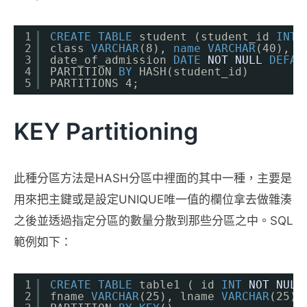
1
CREATE
TABLE
student (student_id 
INT
2
class 
VARCHAR
(8), 
name
VARCHAR
(40),
3
date_of_admission 
DATE
NOT
NULL
DEFAU
4
PARTITION 
BY
HASH(student_id)
5
PARTITIONS 4;
KEY Partitioning
此種分區方法是HASH分區中裡面的其中一種，主要是
用來把主鍵或是設定UNIQUE唯一值的欄位拿去做雜湊
之後並透過指定分區的數量分散到那些分區之中。SQL
範例如下：
1
CREATE
TABLE
table1 ( id 
INT
NOT
NULL
2
fname 
VARCHAR
(25), lname 
VARCHAR
(25))