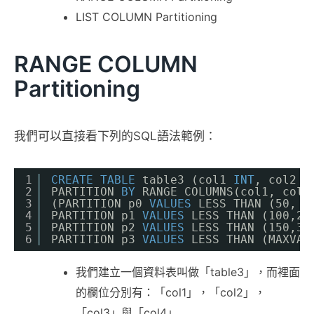
LIST COLUMN Partitioning
RANGE COLUMN
Partitioning
我們可以直接看下列的SQL語法範例：
1
CREATE
TABLE
table3 (col1 
INT
, col2 
I
2
PARTITION 
BY
RANGE COLUMNS(col1, col2
3
(PARTITION p0 
VALUES
LESS THAN (50, 1
4
PARTITION p1 
VALUES
LESS THAN (100,20
5
PARTITION p2 
VALUES
LESS THAN (150,30
6
PARTITION p3 
VALUES
LESS THAN (MAXVAL
我們建立一個資料表叫做「table3」，而裡面
的欄位分別有：「col1」，「col2」，
「col3」與「col4」