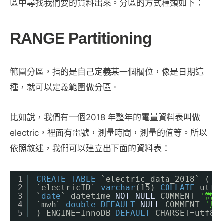
區中尋找我們要的資料出來。分區的方式種類如下：
RANGE Partitioning
範圍分區，指的是自己定義某一個欄位，像是日期這
種，就可以定義範圍做分區。
比如說，我們有一個2018 年整年的電量資料表叫做
electric，裡面有電號，測量時間，測量的值等。所以
依照敘述，我們可以建立出下面的資料表：
1
CREATE
TABLE
`electric_data_2018` (
2
`electricID` 
varchar
(15) 
COLLATE
utf8
3
`
date
` datetime 
NOT
NULL
COMMENT 
'當下
4
`mwh` 
double
DEFAULT
NULL
COMMENT 
'用
5
) ENGINE=InnoDB 
DEFAULT
CHARSET=utf8m