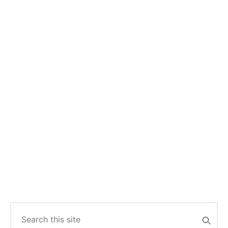
Search
for: