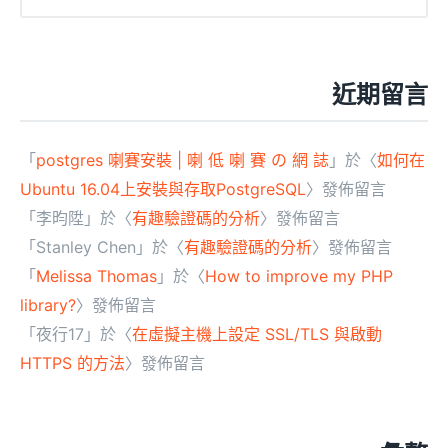
近期留言
「
postgres 喇賽安裝 | 喇 低 喇 賽 の 網 誌
」於〈
如何在
Ubuntu 16.04上安裝與存取PostgreSQL
〉發佈留言
「
李昀陞
」於〈
有趣驗證碼的分析
〉發佈留言
「
Stanley Chen
」於〈
有趣驗證碼的分析
〉發佈留言
「
Melissa Thomas
」於〈
How to improve my PHP
library?
〉發佈留言
「
夜行17
」於〈
在虛擬主機上設定 SSL/TLS 與啟動
HTTPS 的方法
〉發佈留言