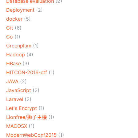
Database evaluation
(2)
Deployment
(2)
docker
(5)
Git
(6)
Go
(1)
Greenplum
(1)
Hadoop
(4)
HBase
(3)
HITCON-2016-ctf
(1)
JAVA
(2)
JavaScript
(2)
Laravel
(2)
Let's Encrypt
(1)
Lionfree/獅子主機
(1)
MACOSX
(1)
ModernWebConf2015
(1)