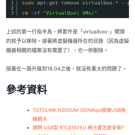
1
sudo
apt-get remove virtualbox-* --pu
2
3
rm
-rf 
"VirtualBox\ VMs/"
上述的第一行指令為，將套件是「virtualbox-」開頭
的就予以移除。接著將虛擬機器所在的目錄（因為虛擬
機器相關的檔案沒有需要了），也一併刪除。
接著在一路升級到18.04之後，就沒有重大的問題了。
參考資料
TOTOLINK N300UM 300Mbps極速USB無
線網卡
請問 USB型 RTL8192EU 網卡要怎麼安裝?