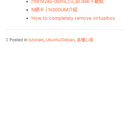
rtl8192eu-dkms_1.0_all.deb下載點
N網卡 | N300UM介紹
How to completely remove virtualbox
Posted in
tutorials
,
Ubuntu/Debian
,
各種心得