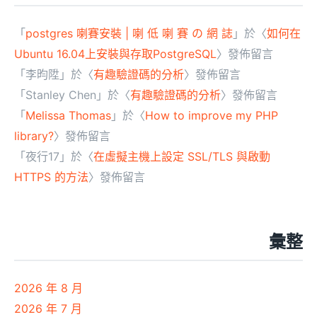
「
postgres 喇賽安裝 | 喇 低 喇 賽 の 網 誌
」於〈
如何在
Ubuntu 16.04上安裝與存取PostgreSQL
〉發佈留言
「
李昀陞
」於〈
有趣驗證碼的分析
〉發佈留言
「
Stanley Chen
」於〈
有趣驗證碼的分析
〉發佈留言
「
Melissa Thomas
」於〈
How to improve my PHP
library?
〉發佈留言
「
夜行17
」於〈
在虛擬主機上設定 SSL/TLS 與啟動
HTTPS 的方法
〉發佈留言
彙整
2026 年 8 月
2026 年 7 月