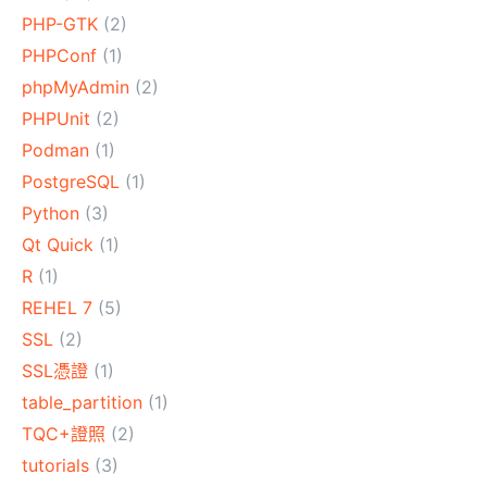
PHP-GTK
(2)
PHPConf
(1)
phpMyAdmin
(2)
PHPUnit
(2)
Podman
(1)
PostgreSQL
(1)
Python
(3)
Qt Quick
(1)
R
(1)
REHEL 7
(5)
SSL
(2)
SSL憑證
(1)
table_partition
(1)
TQC+證照
(2)
tutorials
(3)