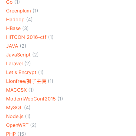
Go
(1)
Greenplum
(1)
Hadoop
(4)
HBase
(3)
HITCON-2016-ctf
(1)
JAVA
(2)
JavaScript
(2)
Laravel
(2)
Let's Encrypt
(1)
Lionfree/獅子主機
(1)
MACOSX
(1)
ModernWebConf2015
(1)
MySQL
(4)
Node.js
(1)
OpenWRT
(2)
PHP
(15)