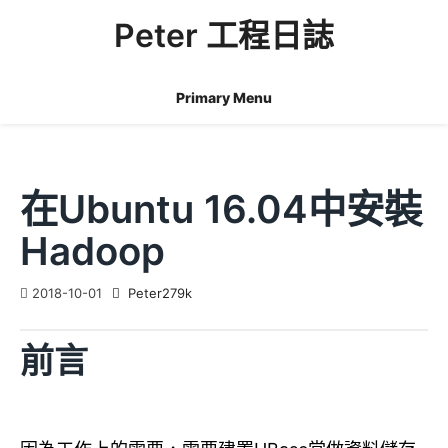
Skip
Peter 工程日誌
to
content
Primary Menu
在Ubuntu 16.04中安裝
Hadoop
2018-10-01
Peter279k
前言