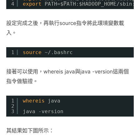
4
export
PATH=$PATH:$HADOOP_HOME
/sbin
:$
設定完成之後，再執行source指令將此環境變數載
入。
1
source
~/.bashrc
接著可以使用，whereis java與java -version這兩個
指令做驗證。
1
whereis
java
2
3
java -version
其結果如下圖所示：