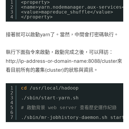
1
<property>
2
<name>yarn.nodemanager.aux-services<
/
3
<value>mapreduce_shuffle<
/value
>
4
<
/property
>
接著就可以啟動yarn了。當然，中間會打密碼執行。
執行下面指令來啟動，啟動完成之後，可以拜訪：
http://ip-address-or-domain-name:8088/cluster來
看目前所有的叢集(cluster)的狀態與資訊。
1
cd
/usr/local/hadoop
2
3
.
/sbin/start-yarn
.sh
4
5
# 啟動背景 web server 查看歷史運作紀錄
6
7
.
/sbin/mr-jobhistory-daemon
.sh start 