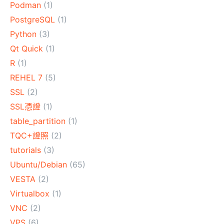
Podman
(1)
PostgreSQL
(1)
Python
(3)
Qt Quick
(1)
R
(1)
REHEL 7
(5)
SSL
(2)
SSL憑證
(1)
table_partition
(1)
TQC+證照
(2)
tutorials
(3)
Ubuntu/Debian
(65)
VESTA
(2)
Virtualbox
(1)
VNC
(2)
VPS
(6)