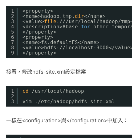
1
<property>
2
<name>hadoop.tmp.
dir
<
/name
>
3
<value>
file
:
///usr/local/hadoop/tmp
<
/
4
<description>Abase 
for
other temporar
5
<
/property
>
6
<property>
7
<name>fs.defaultFS<
/name
>
8
<value>hdfs:
//localhost
:9000<
/value
>
9
<
/property
>
接著，修改hdfs-site.xml設定檔案
1
cd
/usr/local/hadoop
2
3
vim .
/etc/hadoop/hdfs-site
.xml
一樣在<configuration>與</configuration>中加入：