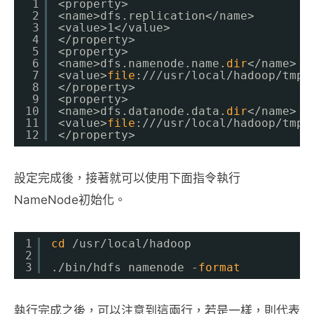
1
<property>
2
<name>dfs.replication<
/name
>
3
<value>1<
/value
>
4
<
/property
>
5
<property>
6
<name>dfs.namenode.name.
dir
<
/name
>
7
<value>
file
:
///usr/local/hadoop/tmp/
8
<
/property
>
9
<property>
10
<name>dfs.datanode.data.
dir
<
/name
>
11
<value>
file
:
///usr/local/hadoop/tmp/
12
<
/property
>
設定完成後，接著就可以使用下面指令執行
NameNode初始化。
1
cd
/usr/local/hadoop
2
3
.
/bin/hdfs
namenode -
format
執行完成之後，可以注意到這兩行，若是一樣，則代表