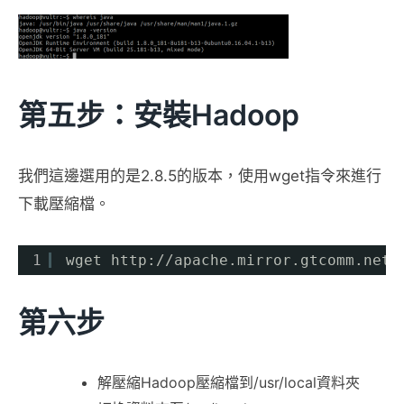
第五步：安裝Hadoop
我們這邊選用的是2.8.5的版本，使用wget指令來進行
下載壓縮檔。
1
wget http:
//apache
.mirror.gtcomm.net
/
第六步
解壓縮Hadoop壓縮檔到/usr/local資料夾