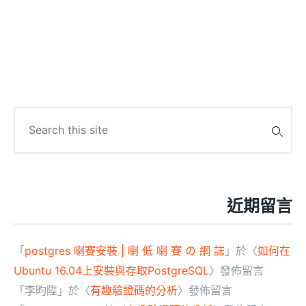
Search
for:
近期留言
「
postgres 喇賽安裝 | 喇 低 喇 賽 の 網 誌
」於〈
如何在
Ubuntu 16.04上安裝與存取PostgreSQL
〉發佈留言
「
李昀陞
」於〈
有趣驗證碼的分析
〉發佈留言