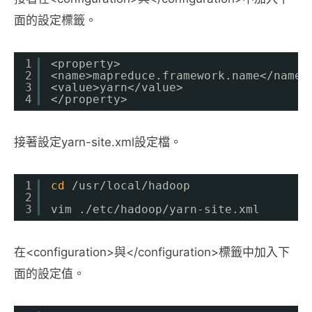
面的設定標籤。
1
<property>
2
<name>mapreduce.framework.name<
/name
>
3
<value>yarn<
/value
>
4
<
/property
>
接著設定yarn-site.xml設定檔。
1
cd
/usr/local/hadoop
2
3
vim .
/etc/hadoop/yarn-site
.xml
在<configuration>與</configuration>標籤中加入下
面的設定值。