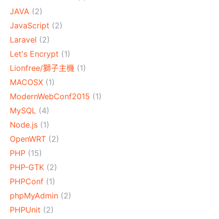
JAVA
(2)
JavaScript
(2)
Laravel
(2)
Let's Encrypt
(1)
Lionfree/獅子主機
(1)
MACOSX
(1)
ModernWebConf2015
(1)
MySQL
(4)
Node.js
(1)
OpenWRT
(2)
PHP
(15)
PHP-GTK
(2)
PHPConf
(1)
phpMyAdmin
(2)
PHPUnit
(2)