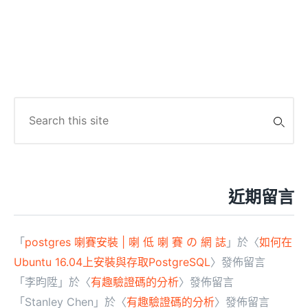
Search
for:
近期留言
「
postgres 喇賽安裝 | 喇 低 喇 賽 の 網 誌
」於〈
如何在
Ubuntu 16.04上安裝與存取PostgreSQL
〉發佈留言
「
李昀陞
」於〈
有趣驗證碼的分析
〉發佈留言
「
Stanley Chen
」於〈
有趣驗證碼的分析
〉發佈留言