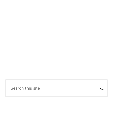
Search
for: