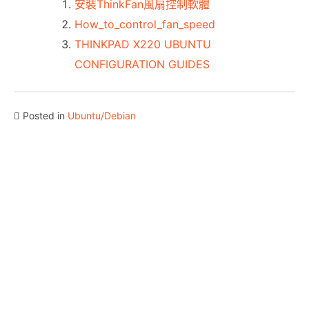
安裝ThinkFan風扇控制軟體
How_to_control_fan_speed
THINKPAD X220 UBUNTU
CONFIGURATION GUIDES
Posted in
Ubuntu/Debian