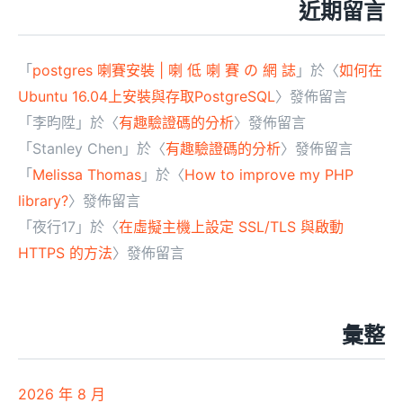
近期留言
「
postgres 喇賽安裝 | 喇 低 喇 賽 の 網 誌
」於〈
如何在
Ubuntu 16.04上安裝與存取PostgreSQL
〉發佈留言
「
李昀陞
」於〈
有趣驗證碼的分析
〉發佈留言
「
Stanley Chen
」於〈
有趣驗證碼的分析
〉發佈留言
「
Melissa Thomas
」於〈
How to improve my PHP
library?
〉發佈留言
「
夜行17
」於〈
在虛擬主機上設定 SSL/TLS 與啟動
HTTPS 的方法
〉發佈留言
彙整
2026 年 8 月