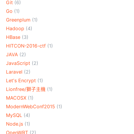
Git
(6)
Go
(1)
Greenplum
(1)
Hadoop
(4)
HBase
(3)
HITCON-2016-ctf
(1)
JAVA
(2)
JavaScript
(2)
Laravel
(2)
Let's Encrypt
(1)
Lionfree/獅子主機
(1)
MACOSX
(1)
ModernWebConf2015
(1)
MySQL
(4)
Node.js
(1)
OpenWRT
(2)