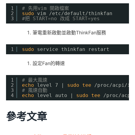
1
# 先用vim 開啟檔案
2
sudo
vim 
/etc/default/thinkfan
3
#把 START=no 改成 START=yes
筆電重新啟動並啟動ThinkFan服務
1
sudo
service thinkfan restart
設定Fan的轉速
1
# 最大風速
2
echo
level 7 | 
sudo
tee
/proc/acpi/ib
3
# 風速自動
4
echo
level auto | 
sudo
tee
/proc/acpi
參考文章