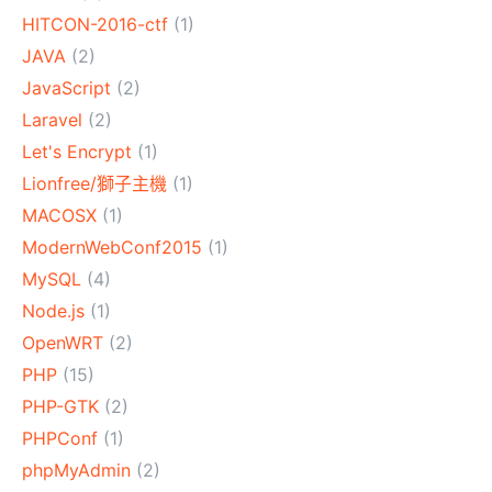
HITCON-2016-ctf
(1)
JAVA
(2)
JavaScript
(2)
Laravel
(2)
Let's Encrypt
(1)
Lionfree/獅子主機
(1)
MACOSX
(1)
ModernWebConf2015
(1)
MySQL
(4)
Node.js
(1)
OpenWRT
(2)
PHP
(15)
PHP-GTK
(2)
PHPConf
(1)
phpMyAdmin
(2)