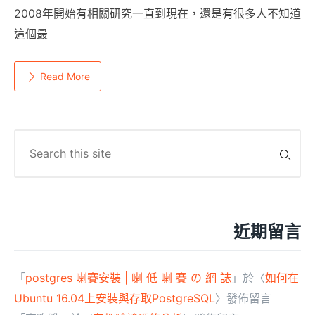
2008年開始有相關研究一直到現在，還是有很多人不知道
這個最
Read More
Search
for:
近期留言
「
postgres 喇賽安裝 | 喇 低 喇 賽 の 網 誌
」於〈
如何在
Ubuntu 16.04上安裝與存取PostgreSQL
〉發佈留言