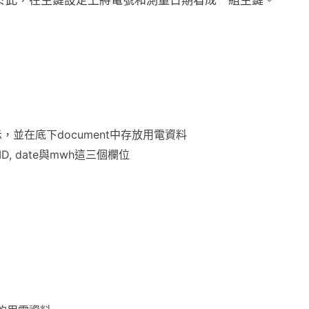
於此，在主鍵設定上將電號和測量日期看成一組主鍵。
，並在底下document中存放用電資料
ID, date與mwh這三個欄位