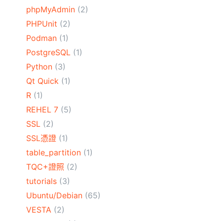
phpMyAdmin
(2)
PHPUnit
(2)
Podman
(1)
PostgreSQL
(1)
Python
(3)
Qt Quick
(1)
R
(1)
REHEL 7
(5)
SSL
(2)
e electricID='%s';"
"$table_name"
"$specific
SSL憑證
(1)
table_partition
(1)
TQC+證照
(2)
tutorials
(3)
.sql;"
>> evaluate_mysql_result.txt
Ubuntu/Debian
(65)
VESTA
(2)