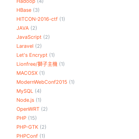
Hadoop
(4)
HBase
(3)
HITCON-2016-ctf
(1)
JAVA
(2)
JavaScript
(2)
Laravel
(2)
Let's Encrypt
(1)
Lionfree/獅子主機
(1)
MACOSX
(1)
ModernWebConf2015
(1)
MySQL
(4)
Node.js
(1)
OpenWRT
(2)
PHP
(15)
PHP-GTK
(2)
PHPConf
(1)