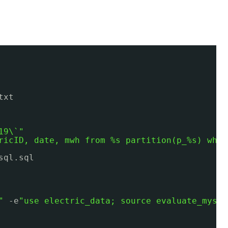
txt
19\`"
ricID, date, mwh from %s partition(p_%s) wher
sql
.sql
"
-e
"use electric_data; source evaluate_mysql