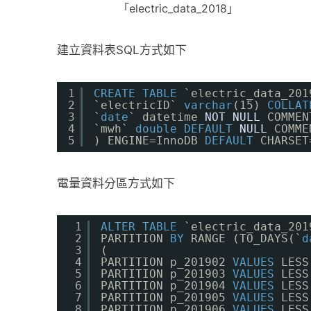
「electric_data_2018」
建立資料表SQL方式如下
1
CREATE
TABLE
`electric_data_201
2
`electricID` 
varchar
(15) 
COLLAT
3
`
date
` datetime 
NOT
NULL
COMMEN
4
`mwh` 
double
DEFAULT
NULL
COMME
5
) ENGINE=InnoDB 
DEFAULT
CHARSET
電量資料分區方式如下
1
ALTER
TABLE
`electric_data_201
2
PARTITION 
BY
RANGE (TO_DAYS(`
d
3
(
4
PARTITION p_201902 
VALUES
LESS
5
PARTITION p_201903 
VALUES
LESS
6
PARTITION p_201904 
VALUES
LESS
7
PARTITION p_201905 
VALUES
LESS
8
PARTITION p_201906 
VALUES
LESS