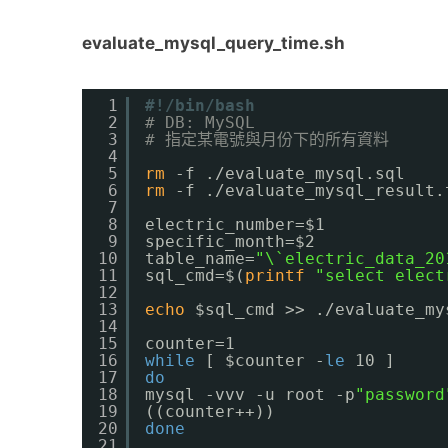
evaluate_mysql_query_time.sh
1
#!/bin/bash
2
# DB: MySQL
3
# 指定某電號與月份下的所有資料
4
5
rm
-f .
/evaluate_mysql
.sql
6
rm
-f .
/evaluate_mysql_result
.
7
8
electric_number=$1
9
specific_month=$2
10
table_name=
"\`electric_data_20
11
sql_cmd=$(
printf
"select elect
12
13
echo
$sql_cmd >> .
/evaluate_my
14
15
counter=1
16
while
[ $counter -
le
10 ]
17
do
18
mysql -vvv -u root -p
"password
19
((counter++))
20
done
21