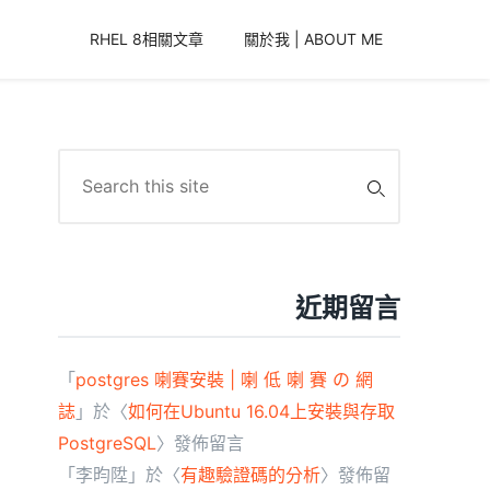
RHEL 8相關文章
關於我 | ABOUT ME
Search
for:
近期留言
「
postgres 喇賽安裝 | 喇 低 喇 賽 の 網
誌
」於〈
如何在Ubuntu 16.04上安裝與存取
PostgreSQL
〉發佈留言
「
李昀陞
」於〈
有趣驗證碼的分析
〉發佈留