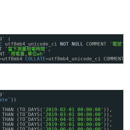
9` (
E
utf8mb4_unicode_ci 
NOT
NULL
COMMENT 
'電號'
,
T 
'當下測量用電時間'
,
NT 
'用電量,單位wh'
=utf8mb4 
COLLATE
=utf8mb4_unicode_ci COMMENT=
9`
ate
`))
 THAN (TO_DAYS(
'2019-02-01 00:00:00'
)),
 THAN (TO_DAYS(
'2019-03-01 00:00:00'
)),
 THAN (TO_DAYS(
'2019-04-01 00:00:00'
)),
 THAN (TO_DAYS(
'2019-05-01 00:00:00'
)),
 THAN (TO_DAYS(
'2019-06-01 00:00:00'
)),