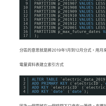
9
PARTITION p_201907 
VALUES
LESS
10
PARTITION p_201908 
VALUES
LESS
11
PARTITION p_201909 
VALUES
LESS
12
PARTITION p_201910 
VALUES
LESS
13
PARTITION p_201911 
VALUES
LESS
14
PARTITION p_201912 
VALUES
LESS
15
PARTITION p_202001 
VALUES
LESS
16
PARTITION p_max_future_dates 
V
17
);
分區的意思就是將2019年1月到12月分式，用月
電量資料表建立索引方式
1
ALTER
TABLE
`electric_data_2019
2
ADD
PRIMARY
KEY
(`electricID`,`
3
ADD
KEY
`electricID` (`electric
4
ADD
KEY
`
date
` (`
date
`);