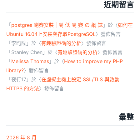
近期留言
「
postgres 喇賽安裝 | 喇 低 喇 賽 の 網 誌
」於〈
如何在
Ubuntu 16.04上安裝與存取PostgreSQL
〉發佈留言
「
李昀陞
」於〈
有趣驗證碼的分析
〉發佈留言
「
Stanley Chen
」於〈
有趣驗證碼的分析
〉發佈留言
「
Melissa Thomas
」於〈
How to improve my PHP
library?
〉發佈留言
「
夜行17
」於〈
在虛擬主機上設定 SSL/TLS 與啟動
HTTPS 的方法
〉發佈留言
彙整
2026 年 8 月