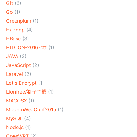
Git
(6)
Go
(1)
Greenplum
(1)
Hadoop
(4)
HBase
(3)
HITCON-2016-ctf
(1)
JAVA
(2)
JavaScript
(2)
Laravel
(2)
Let's Encrypt
(1)
Lionfree/獅子主機
(1)
MACOSX
(1)
ModernWebConf2015
(1)
MySQL
(4)
Node.js
(1)
OpenWRT
(2)