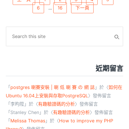
文
6
...
16
下一頁
章
分
頁
Search
for:
近期留言
「
postgres 喇賽安裝 | 喇 低 喇 賽 の 網 誌
」於〈
如何在
Ubuntu 16.04上安裝與存取PostgreSQL
〉發佈留言
「
李昀陞
」於〈
有趣驗證碼的分析
〉發佈留言
「
Stanley Chen
」於〈
有趣驗證碼的分析
〉發佈留言
「
Melissa Thomas
」於〈
How to improve my PHP