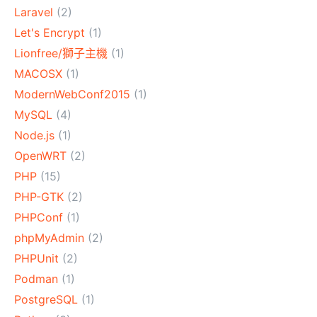
Laravel
(2)
Let's Encrypt
(1)
Lionfree/獅子主機
(1)
MACOSX
(1)
ModernWebConf2015
(1)
MySQL
(4)
Node.js
(1)
OpenWRT
(2)
PHP
(15)
PHP-GTK
(2)
PHPConf
(1)
phpMyAdmin
(2)
PHPUnit
(2)
Podman
(1)
PostgreSQL
(1)