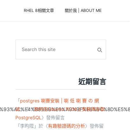
RHEL 8相關文章
關於我 | ABOUT ME
Search
for:
近期留言
「
postgres 喇賽安裝 | 喇 低 喇 賽 の 網
誌
」於〈
如何在Ubuntu 16.04上安裝與存取
B%E6%93%AC%E4%B8%BB%E6%A9%9F%E6%9C%8D%E5%
PostgreSQL
〉發佈留言
「
李昀陞
」於〈
有趣驗證碼的分析
〉發佈留