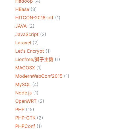
Hadoop
(4)
HBase
(3)
HITCON-2016-ctf
(1)
JAVA
(2)
JavaScript
(2)
Laravel
(2)
Let's Encrypt
(1)
Lionfree/獅子主機
(1)
MACOSX
(1)
ModernWebConf2015
(1)
MySQL
(4)
Node.js
(1)
OpenWRT
(2)
PHP
(15)
PHP-GTK
(2)
PHPConf
(1)