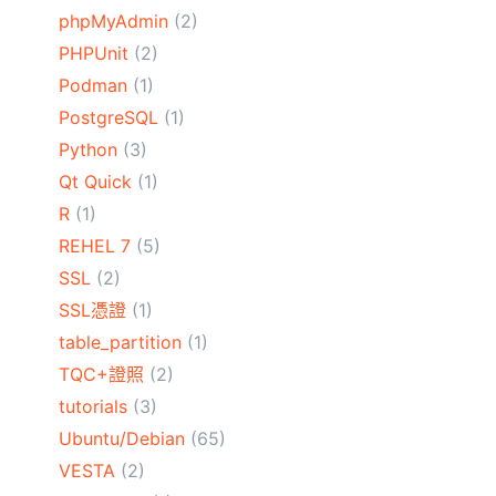
phpMyAdmin
(2)
PHPUnit
(2)
Podman
(1)
PostgreSQL
(1)
Python
(3)
Qt Quick
(1)
R
(1)
REHEL 7
(5)
SSL
(2)
SSL憑證
(1)
table_partition
(1)
TQC+證照
(2)
tutorials
(3)
Ubuntu/Debian
(65)
VESTA
(2)