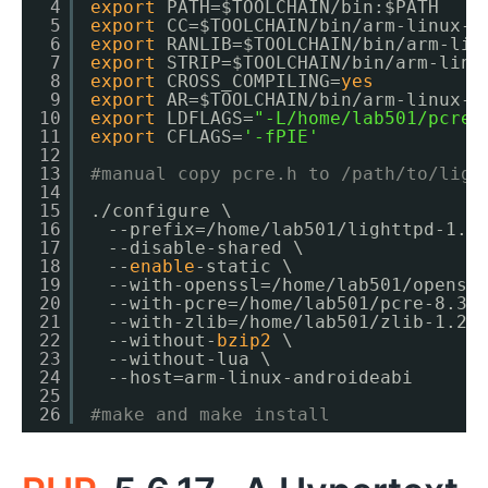
4
export
PATH=$TOOLCHAIN
/bin
:$PATH
5
export
CC=$TOOLCHAIN
/bin/arm-linux-a
6
export
RANLIB=$TOOLCHAIN
/bin/arm-lin
7
export
STRIP=$TOOLCHAIN
/bin/arm-linu
8
export
CROSS_COMPILING=
yes
9
export
AR=$TOOLCHAIN
/bin/arm-linux-a
10
export
LDFLAGS=
"-L/home/lab501/pcre-
11
export
CFLAGS=
'-fPIE'
12
13
#manual copy pcre.h to /path/to/ligh
14
15
.
/configure
\
16
　--prefix=
/home/lab501/lighttpd-1
.4
17
　--disable-shared \
18
　--
enable
-static \
19
　--with-openssl=
/home/lab501/openss
20
　--with-pcre=
/home/lab501/pcre-8
.34
21
　--with-zlib=
/home/lab501/zlib-1
.2.
22
　--without-
bzip2
\
23
　--without-lua \
24
　--host=arm-linux-androideabi
25
26
#make and make install