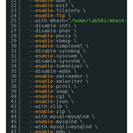
21
　--
enable
-dom \
22
　--
enable
-exif \
23
　--
enable
-fileinfo \
24
　--
enable
-
ftp
\
25
　--with-mhash=
"/home/lab501/mhash-0
26
　--disable-intl \
27
　--disable-phar \
28
　--
enable
-posix \
29
　--
enable
-shmop \
30
　--
enable
-simplexml \
31
　--disable-sysvmsg \
32
　--
enable
-sysvsem \
33
　--disable-sysvshm \
34
　--
enable
-tokenizer \
35
　--disable-wddx \
36
　--
enable
-xmlreader \
37
　--
enable
-xmlwriter \
38
　--
enable
-pcntl \
39
　--
enable
-soap \
40
　--
enable
-cgi \
41
　--
enable
-json \
42
　--with-zlib \
43
　--
enable
-zip \
44
　--with-mysql=mysqlnd \
45
　--
enable
-mysqlnd \
46
　--with-mysqli=mysqlnd \
47
　--
enable
-pdo \