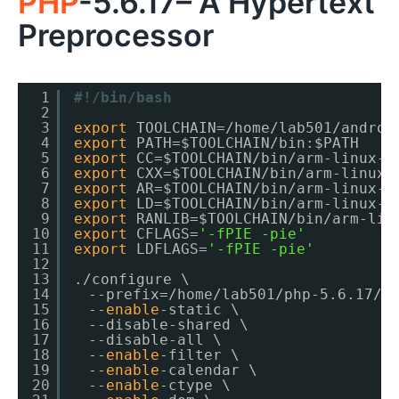
PHP
-5.6.17– A Hypertext
Preprocessor
1
#!/bin/bash
2
3
export
TOOLCHAIN=
/home/lab501/androi
4
export
PATH=$TOOLCHAIN
/bin
:$PATH
5
export
CC=$TOOLCHAIN
/bin/arm-linux-a
6
export
CXX=$TOOLCHAIN
/bin/arm-linux-
7
export
AR=$TOOLCHAIN
/bin/arm-linux-a
8
export
LD=$TOOLCHAIN
/bin/arm-linux-a
9
export
RANLIB=$TOOLCHAIN
/bin/arm-lin
10
export
CFLAGS=
'-fPIE -pie'
11
export
LDFLAGS=
'-fPIE -pie'
12
13
.
/configure
\
14
　--prefix=
/home/lab501/php-5
.6.17
/_
15
　--
enable
-static \
16
　--disable-shared \
17
　--disable-all \
18
　--
enable
-filter \
19
　--
enable
-calendar \
20
　--
enable
-ctype \