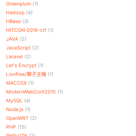
Greenplum
(1)
Hadoop
(4)
HBase
(3)
HITCON-2016-ctf
(1)
JAVA
(2)
JavaScript
(2)
Laravel
(2)
Let's Encrypt
(1)
Lionfree/獅子主機
(1)
MACOSX
(1)
ModernWebConf2015
(1)
MySQL
(4)
Node.js
(1)
OpenWRT
(2)
PHP
(15)
PHP-GTK
(2)