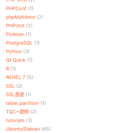
PHPConf
(1)
phpMyAdmin
(2)
PHPUnit
(2)
Podman
(1)
PostgreSQL
(1)
Python
(3)
Qt Quick
(1)
R
(1)
REHEL 7
(5)
SSL
(2)
SSL憑證
(1)
table_partition
(1)
TQC+證照
(2)
tutorials
(3)
Ubuntu/Debian
(65)