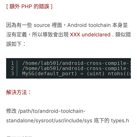
[ 額外 PHP 的錯誤 ]
因為有一些 source 裡面，Android toolchain 本身並
沒有定義，所以導致會出現
XXX undelclared
. 類似錯
誤如下：
1
/home/lab501/android-cross-compile-16
2
/home/lab501/android-cross-compile-16
3
MySG(default_port) = (uint) ntohs((us
解決方法：
修改 /path/to/android-toolchain-
standalone/sysroot/usr/include/sys 底下的 types.h