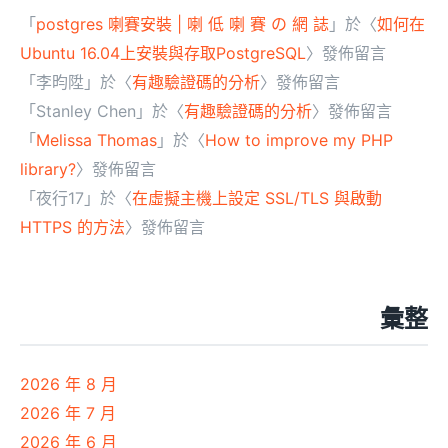
「
postgres 喇賽安裝 | 喇 低 喇 賽 の 網 誌
」於〈
如何在
Ubuntu 16.04上安裝與存取PostgreSQL
〉發佈留言
「
李昀陞
」於〈
有趣驗證碼的分析
〉發佈留言
「
Stanley Chen
」於〈
有趣驗證碼的分析
〉發佈留言
「
Melissa Thomas
」於〈
How to improve my PHP
library?
〉發佈留言
「
夜行17
」於〈
在虛擬主機上設定 SSL/TLS 與啟動
HTTPS 的方法
〉發佈留言
彙整
2026 年 8 月
2026 年 7 月
2026 年 6 月