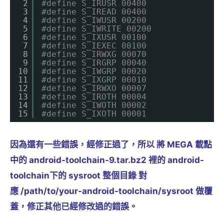
2
#define S_IRUSR 00400 
3
#define S_IREAD 00400 
4
#define S_IWUSR 00200 
5
#define S_IWRITE 00200 
6
#define S_IXUSR 00100 
7
#define S_IEXEC 00100 
8
#define S_IRWXG 00070 
9
#define S_IRGRP 00040
10
#define S_IWGRP 00020 
11
#define S_IXGRP 00010 
12
#define S_IRWXO 00007 
13
#define S_IROTH 00004 
14
#define S_IWOTH 00002 
15
#define S_IXOTH 00001 
因為還有一些錯誤，經修正過了，所以 將 MEGA 載點
中的 android-toolchain-9.tar.bz2 裡的 android-
toolchain下的 sysroot 整個目錄 對
應 /path/to/your-android-toolchain/sysroot 做覆
蓋，修正其他已經修改過的錯誤。