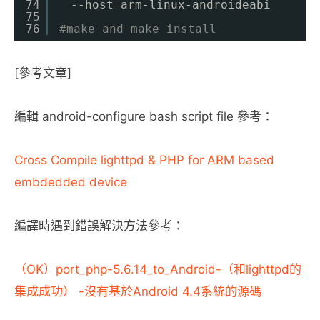
74
　--host=arm-linux-androideabi
75
76
#make and make install
[參考文章]
編輯 android-configure bash script file 參考：
Cross Compile lighttpd & PHP for ARM based
embdedded device
編譯時遇到錯誤解決方法參考：
（OK）port_php-5.6.14_to_Android-（和lighttpd的
集成成功） -沒有基於Android 4.4系統的源碼