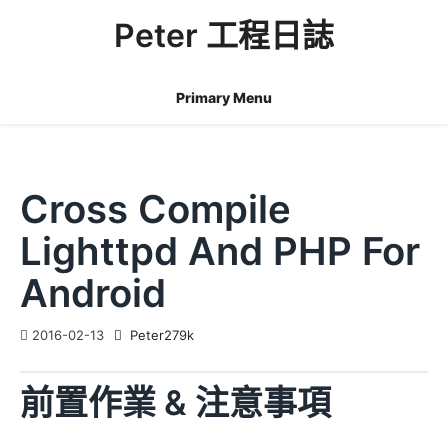
Skip
Peter 工程日誌
to
content
Primary Menu
Cross Compile
Lighttpd And PHP For
Android
2016-02-13
Peter279k
前置作業 & 注意事項