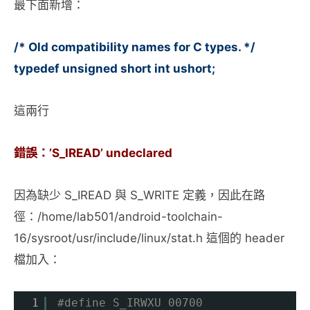
最下面新增：
/* Old compatibility names for C types. */
typedef unsigned short int ushort;
這兩行
錯誤：’S_IREAD’ undeclared
因為缺少 S_IREAD 與 S_WRITE 定義，因此在路
徑：/home/lab501/android-toolchain-
16/sysroot/usr/include/linux/stat.h 這個的 header
檔加入：
1
#define S_IRWXU 00700 