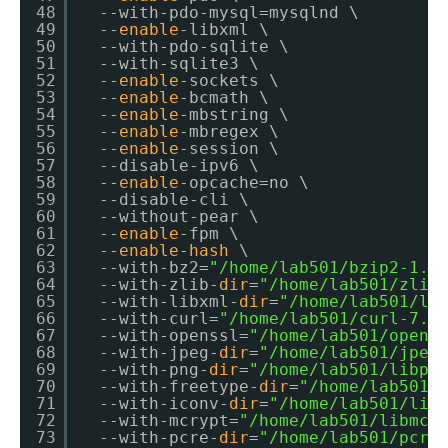
48
　--with-pdo-mysql=mysqlnd \
49
　--
enable
-libxml \
50
　--with-pdo-sqlite \
51
　--with-sqlite3 \
52
　--
enable
-sockets \
53
　--
enable
-bcmath \
54
　--
enable
-mbstring \
55
　--
enable
-mbregex \
56
　--
enable
-session \
57
　--disable-ipv6 \
58
　--
enable
-opcache=no \
59
　--disable-cli \
60
　--without-pear \
61
　--
enable
-fpm \
62
　--
enable
-
hash
\
63
　--with-bz2=
"/home/lab501/bzip2-1.0
64
　--with-zlib-
dir
=
"/home/lab501/zlib
65
　--with-libxml-
dir
=
"/home/lab501/li
66
　--with-curl=
"/home/lab501/curl-7.3
67
　--with-openssl=
"/home/lab501/opens
68
　--with-jpeg-
dir
=
"/home/lab501/jpeg
69
　--with-png-
dir
=
"/home/lab501/libpn
70
　--with-freetype-
dir
=
"/home/lab501/
71
　--with-iconv-
dir
=
"/home/lab501/lib
72
　--with-mcrypt=
"/home/lab501/libmcr
73
　--with-pcre-
dir
=
"/home/lab501/pcre